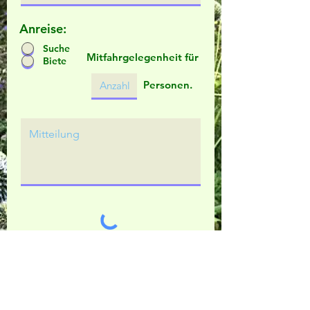
Anreise:
Suche
Mitfahrgelegenheit für
Biete
Personen.
Bitte beachten:
Nur wenn alle Felder korrekt ausgefüllt sind,
w
ird die Anmeldung übermittelt.
Nur dann erhalten Sie auch eine Bestätigungs-